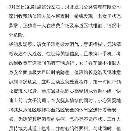
9月29日凌晨1点20分左右，河北通力公路管理有限公司
滦州收费站值班人员在巡查时，敏锐发现一名女子状态
异常，正独自一人在收费广场及车道区域徘徊，情况十
分危险。
经初步观察，该女子浑身散发酒气，意识模糊，无法清
晰表述个人姓名、住址等关键信息，且未携带手机。考
虑到收费车道夜间仍有车辆通行，女子在车流中徘徊人
身安全面临极大且即时的隐患，值班站长赵浩天迅速意
识到情况危急，立即启动应急处置程序，第一时间带领
收费班长张彦、焦庆岚及执勤员高铭组成救助小组，快
速上前与女子沟通，在安抚其情绪的同时，小心翼翼地
将其从危险区域转移至站区安全的休息室进行妥善安
顿。为缓解其醉酒后的头痛、恶心等不适症状，工作人
员持续为其递上热水，并耐心陪伴照料。与此同时，值